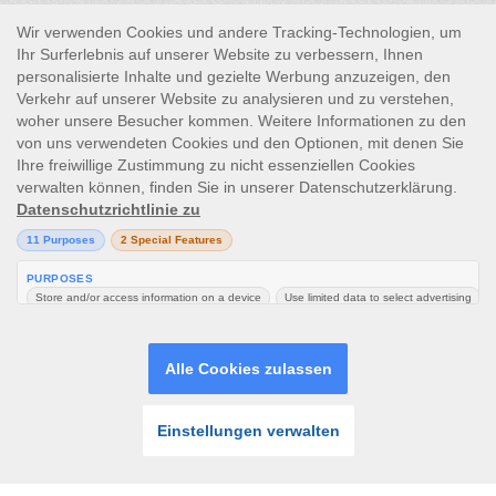
reguliert. Die Seite wird von Skill On Net Limited, Office 1/5297
Level G, Quantum House, 75, Abate Rigord Street, Ta’ Xbiex, XBX
1120, Malta, unter der von der Malta Gaming Authority am 1.
August 2018 vergebenen Glücksspiellizenznummer MGA/
CRP/171/2009/01 betrieben.
Glücksspiel kann süchtig machen. Bitte spiele verantwortungsvoll
Bitte beachte, dass alle Spielbilder und Anbieter-Icons, die auf der
Abmelde-Seite angezeigt werden, nur der Veranschaulichung
dienen. Einige der angezeigten Spiele sind möglicherweise nicht
verfügbar oder werden nicht auf der Plattform angezeigt, wenn
du in deinem Land oder Konto angemeldet bist.