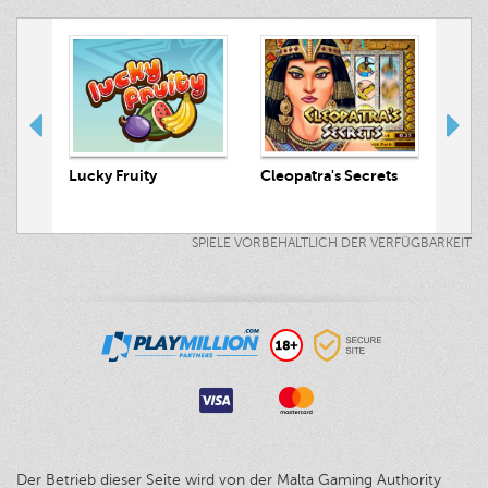
Lucky Fruity
 Hunt
Cleopatra's Secrets
Pira
SPIELE VORBEHALTLICH DER VERFÜGBARKEIT
Der Betrieb dieser Seite wird von der Malta Gaming Authority