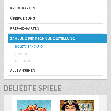
KREDITKARTEN
ÜBERWEISUNG
PREPAID-KARTEN
ZAHLUNG PER RECHNUNGSSTELLUNG
BOLETO BANCÁRIO
ZIMPLER
SIRU MOBILE
ALLE ANSEHEN
BELIEBTE SPIELE